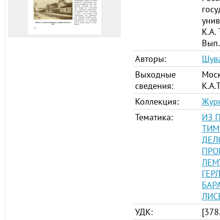
госу
унив
К.А.
Вып.
Авторы:
Шува
Выходные
Моск
сведения:
К.А.
Коллекция:
Журн
Тематика:
ИЗ 
ТИМ
ДЕЛ
ПРО
ЛЕМ
ГЕР
БАР
ЛИС
УДК:
[378