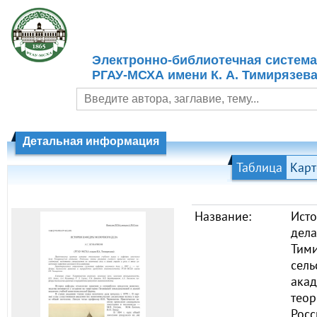
Электронно-библиотечная система
РГАУ-МСХА имени К. А. Тимирязев
Детальная информация
Таблица
Карт
Название:
Ист
дела
Тим
сель
акад
теор
Росс