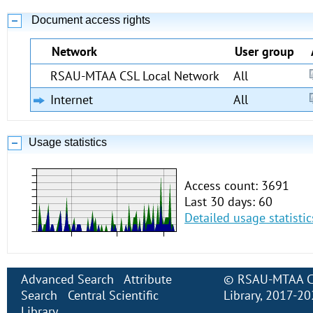
Document access rights
Network
User group
RSAU-MTAA CSL Local Network
All
Internet
All
Usage statistics
Access count: 3691
Last 30 days: 60
Detailed usage statistic
Advanced Search
Attribute
©
RSAU-MTAA Cen
Search
Central Scientific
Library
, 2017-2
Library