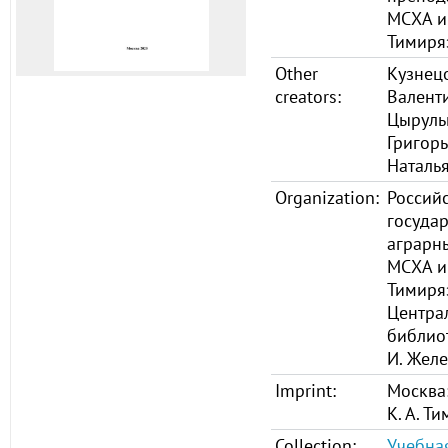
МСХА и
Тимиря
Other
Кузнец
creators:
Валент
Цыруль
Григор
Наталь
Organization:
Россий
госуда
аграрны
МСХА им
Тимиря
Центра
библио
И. Жел
Imprint:
Москва
К. А. Т
Collection:
Учебная