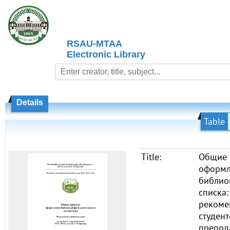
RSAU-MTAA
Electronic Library
Details
Table
Title:
Общие 
оформл
библио
списка
рекоме
студент
препод