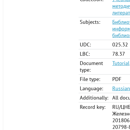
методи
литера
Subjects:
Библио
инфор
библио
UDC:
025.32
LBC:
78.37
Document
Tutorial
type:
File type:
PDF
Language:
Russian
Additionally:
All doc
Record key:
RU/ЦНБ
Железн
201806
20798-