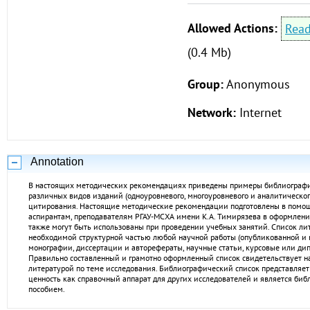
Allowed Actions:
Rea
(0.4 Mb)
Group:
Anonymous
Network:
Internet
Annotation
В настоящих методических рекомендациях приведены примеры библиографи
различных видов изданий (одноуровневого, многоуровневого и аналитическог
цитирования. Настоящие методические рекомендации подготовлены в помощ
аспирантам, преподавателям РГАУ-МСХА имени К.А. Тимирязева в оформлении
также могут быть использованы при проведении учебных занятий. Список ли
необходимой структурной частью любой научной работы (опубликованной и 
монографии, диссертации и авторефераты, научные статьи, курсовые или дип
Правильно составленный и грамотно оформленный список свидетельствует на
литературой по теме исследования. Библиографический список представляе
ценность как справочный аппарат для других исследователей и является би
пособием.