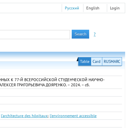
Русский
English
Login
?
Table
Card
RUSMARC
ЧЕННЫХ К 77-Й ВСЕРОССИЙСКОЙ СТУДЕНЧЕСКОЙ НАУЧНО-
СЕЯ ГРИГОРЬЕВИЧА ДОЯРЕНКО. – 2024. – сб.
;
l’architecture des hôpitaux
;
l’environnement accessible