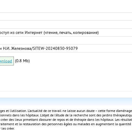
ступ из сети Интернет (чтение, печать, копирование)
и Н.И. Железнова/SITEW-20240830-95079
(0.8 Mb)
wnload
ages et l’utilisation. L’actualité de ce travail ne laisse aucun doute – cette forme d’amén
nctionnels dans les hôpitaux. L’objet de l’étude de la recherche sont des jardins thérapeu
de créer des lieux prmettant d’assurer de repos et de thérapie dans les hôpitaux. Les résul
 traitement et la restauration des personnes âgées ou malades en augmentant la quantité d
 les créer.