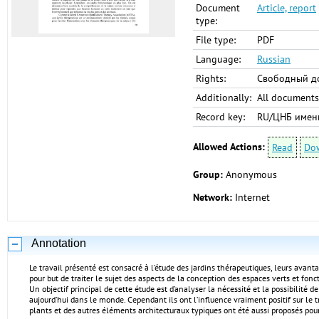
Document
Article, report
type:
File type:
PDF
Language:
Russian
Rights:
Свободный до
Additionally:
All documents
Record key:
RU/ЦНБ имен
Allowed Actions:
Read
Do
Group:
Anonymous
Network:
Internet
Annotation
Le travail présenté est consacré à l’étude des jardins thérapeutiques, leurs avant
pour but de traiter le sujet des aspects de la conception des espaces verts et fo
Un objectif principal de cette étude est d’analyser la nécessité et la possibilité 
aujourd’hui dans le monde. Cependant ils ont l’influence vraiment positif sur le
plants et des autres éléments architecturaux typiques ont été aussi proposés pour