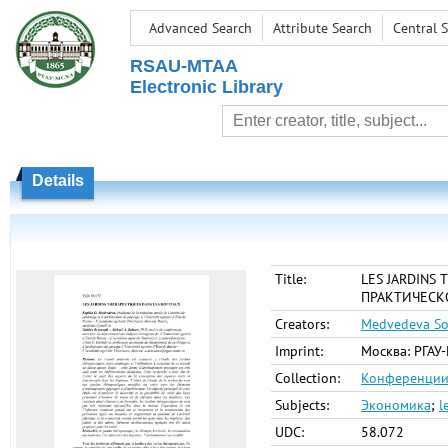
Advanced Search
Attribute Search
Central S
RSAU-MTAA
Electronic Library
Details
Title:
LES JARDINS
ПРАКТИЧЕСКО
Creators:
Medvedeva So
Imprint:
Москва: РГАУ-
Collection:
Конференции 
Subjects:
Экономика
;
l
UDC:
58.072