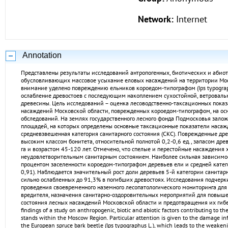
Network:
Internet
Annotation
Представлены результаты исследований антропогенных, биотических и абиот
обусловливающих массовое усыхание еловых насаждений на территории Мос
внимание уделено повреждению ельников короедом-типографом (Ips typogra
ослабление древостоев с последующим накоплением сухостойной, ветроваль
древесины. Цель исследований – оценка лесоводственно-таксационных пока
насаждений Московской области, поврежденных короедом-типографом, на ос
обследований. На землях государственного лесного фонда Подмосковья зало
площадей, на которых определены основные таксационные показатели насаж
средневзвешенная категория санитарного состояния (СКС). Поврежденные др
высоким классом бонитета, относительной полнотой 0,2-0,6 ед., запасом дре
га и возрастом 45-120 лет. Отмечено, что спелые и перестойные насаждения
неудовлетворительным санитарным состоянием. Наиболее сильная зависимо
процентом заселенности короедом-типографом деревьев ели и средней катего
0,91). Наблюдается значительный рост доли деревьев 5-й категории санитарн
сильно ослабленных до 91,3% в погибших древостоях. Исследования подчер
проведения своевременного наземного лесопатологического мониторинга для
вредителя, назначения санитарно-оздоровительных мероприятий для повыше
состояния лесных насаждений Московской области и предотвращения их гибели
findings of a study on anthropogenic, biotic and abiotic factors contributing to t
stands within the Moscow Region. Particular attention is given to the damage inf
the European spruce bark beetle (Ips typographus L.), which leads to the weakeni