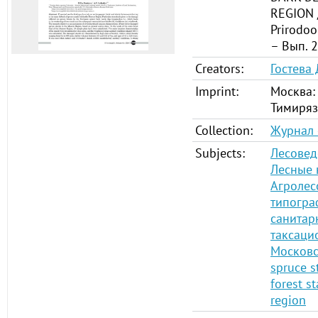
REGION 
Prirodoo
– Вып. 2
Creators:
Гостева 
Imprint:
Москва:
Тимиряз
Collection:
Журнал 
Subjects:
Лесовед
Лесные 
Агролес
типогра
санитар
таксаци
Московс
spruce s
forest s
region