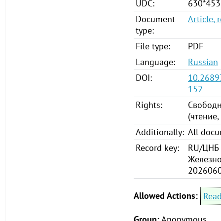
UDC:
630*453
Document
Article, 
type:
File type:
PDF
Language:
Russian
DOI:
10.2689
152
Rights:
Свободн
(чтение,
Additionally:
All doc
Record key:
RU/ЦНБ 
Железно
202606
Allowed Actions:
Rea
Group:
Anonymous