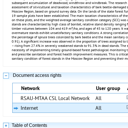
subsequent accumulation of deadwood, windthrow and windbreak. The research o
assessment of silvicultural and taxation characteristics of bark beetle-damaged 
Moscow Region, based on ground survey data. On the lands of the state forest f
19 sample plots have been established. The main taxation characteristics of th
on these plots, and the weighted average sanitary condition category (SCC) was
stands are characterized by high class of bonitet, relative stand density ranging 
timber volumes between 104 and 419 m³/ha, and ages of 45 to 120 years. It wa
overmature stands exhibit unsatisfactory sanitary conditions. A strong correlati
the percentage of spruce trees colonized by bark beetle and the mean sanitary co
0.91). A significant increase was observed in the proportion of trees assigned to 
– rising from 27.4% in severely weakened stands to 91.3% in dead stands. The 
necessity of implementing timely ground-based forest pathological monitoring to
and prescribe sanitation and forest health improvement measures. This is critica
sanitary condition of forest stands in the Moscow Region and preventing their mo
Document access rights
Network
User group
RSAU-MTAA CSL Local Network
All
Internet
All
Table of Contents