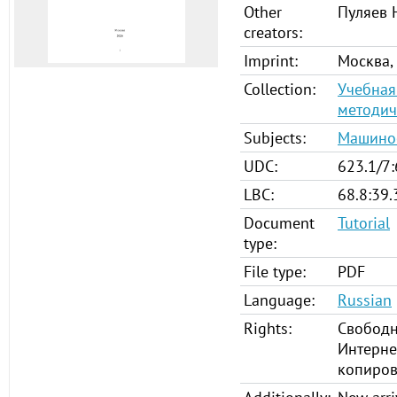
Other
Пуляев 
creators:
Imprint:
Москва,
Collection:
Учебная
методич
Subjects:
Машино
UDC:
623.1/7:
LBC:
68.8:39
Document
Tutorial
type:
File type:
PDF
Language:
Russian
Rights:
Свободн
Интернет
копиров