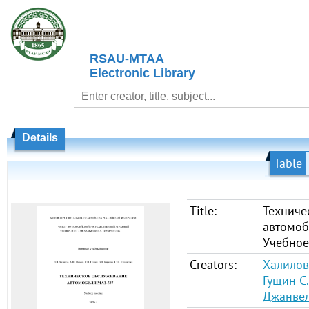
RSAU-MTAA
Electronic Library
Details
Table
Title:
Техниче
автомоб
Учебное
Creators:
Халилов
Гущин С.
Джанвел