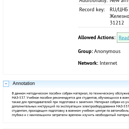
Additionally:
New arri
Record key:
RU/ЦНБ 
Железно
31212
Allowed Actions:
Rea
Group:
Anonymous
Network:
Internet
Annotation
В данном методическом пособии собран материал, по техническому обслуж
МАЗ-537. Учебное пособие рекомендуется для студентов, обучающихся в воен
также для преподавателей при подготовке к занятиям. Материал собран из у
дополнительных инструкций по эксплуатации электрооборудования МАЗ-537.
студентам, проходящим подготовку в военном учебном центре по автомобил
глубоко и с наименьшими затратами времени изучить необходимый материа