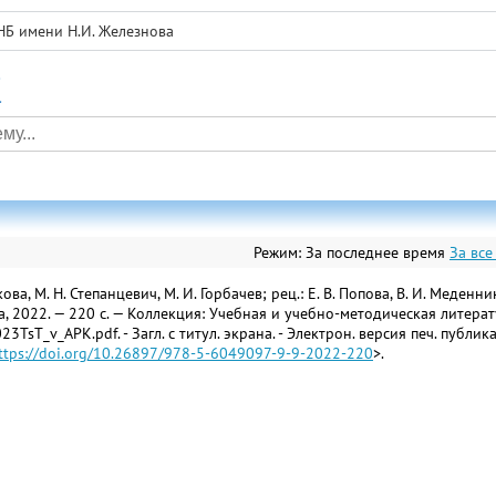
НБ имени Н.И. Железнова
а
Режим:
За последнее время
За все
а, М. Н. Степанцевич, М. И. Горбачев; рец.: Е. В. Попова, В. И. Меде
ва, 2022. — 220 с. — Коллекция: Учебная и учебно-методическая литерат
023TsT_v_APK.pdf. - Загл. с титул. экрана. - Электрон. версия печ. публ
ttps://doi.org/10.26897/978-5-6049097-9-9-2022-220
>.