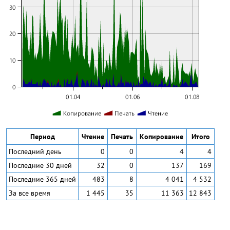
Период
Чтение
Печать
Копирование
Итого
Последний день
0
0
4
4
Последние 30 дней
32
0
137
169
Последние 365 дней
483
8
4 041
4 532
За все время
1 445
35
11 363
12 843