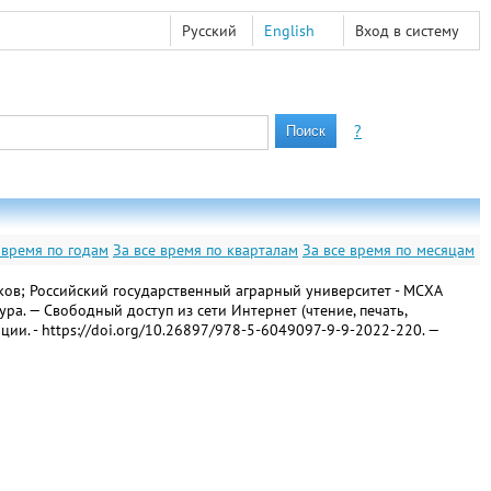
Русский
English
Вход в систему
?
 время по годам
За все время по кварталам
За все время по месяцам
нников; Российский государственный аграрный университет - МСХА
ура. — Свободный доступ из сети Интернет (чтение, печать,
икации. - https://doi.org/10.26897/978-5-6049097-9-9-2022-220. —