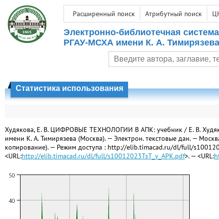
Расширенный поиск
Атрибутный поиск
Ц
Электронно-библиотечная система
РГАУ-МСХА имени К. А. Тимирязев
Статистика использования
Худякова, Е. В. ЦИФРОВЫЕ ТЕХНОЛОГИИ В АПК: учебник / Е. В. Худяков
имени К. А. Тимирязева (Москва). — Электрон. текстовые дан. — Моск
копирование). — Режим доступа : http://elib.timacad.ru/dl/full/s10012
<URL:
http://elib.timacad.ru/dl/full/s10012023TsT_v_APK.pdf
>. — <URL:
h