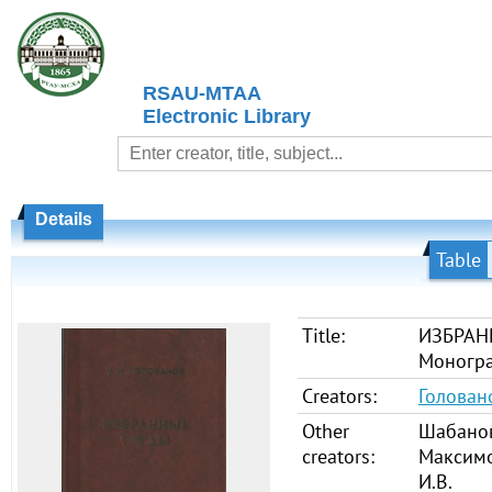
RSAU-MTAA
Electronic Library
Details
Table
Title:
ИЗБРАН
Моногр
Creators:
Головано
Other
Шабанов
creators:
Максимо
И.В.