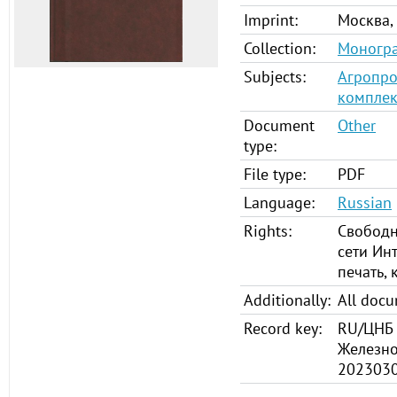
Imprint:
Москва,
Collection:
Моногр
Subjects:
Агропр
комплек
Document
Other
type:
File type:
PDF
Language:
Russian
Rights:
Свободн
сети Инт
печать,
Additionally:
All doc
Record key:
RU/ЦНБ 
Железно
202303