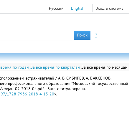
Русский
English
Вход в систему
?
 время по годам
За все время по кварталам
За все время по месяцам
ложением встряхивателей / А. В. СИБИРЁВ, А. Г. АКСЕНОВ,
сшего профессионального образования "Московский государственный
mgau-02-2018-04.pdf. - Загл. с титул. экрана. -
26897/1728-7936-2018-4-15-20
>.