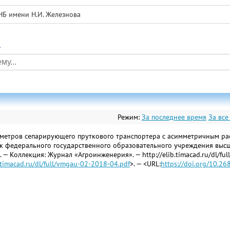
НБ имени Н.И. Железнова
а
Режим:
За последнее время
За все
метров сепарирующего пруткового транспортера с асимметричным распо
тник федерального государственного образовательного учреждения вы
— Коллекция: Журнал «Агроинженерия». — http://elib.timacad.ru/dl/full/v
b.timacad.ru/dl/full/vmgau-02-2018-04.pdf
>. — <URL:
https://doi.org/10.