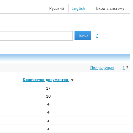
Русский
English
Вход в систему
?
Предыдущая
1
2
Количество документов
17
10
4
4
2
2