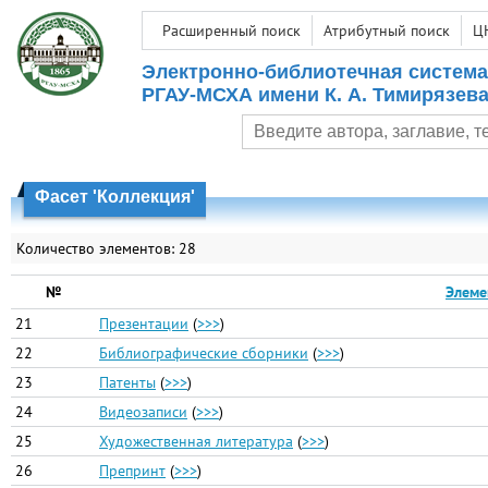
Расширенный поиск
Атрибутный поиск
Ц
Электронно-библиотечная система
РГАУ-МСХА имени К. А. Тимирязев
Фасет 'Коллекция'
Количество элементов: 28
№
Элеме
21
Презентации
(
>>>
)
22
Библиографические сборники
(
>>>
)
23
Патенты
(
>>>
)
24
Видеозаписи
(
>>>
)
25
Художественная литература
(
>>>
)
26
Препринт
(
>>>
)