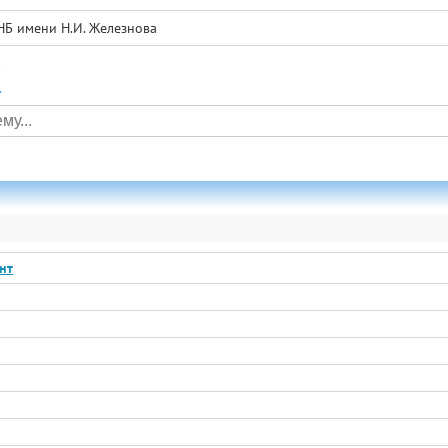
НБ имени Н.И. Железнова
а
нт