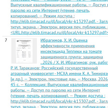
Выпускные квалификационные работы. — Доступ 
паролю из сети Интернет (чтение, печать,
копирование). — Режим доступа :
http://elib.timacad.ru/dl/local/vkr-k13297.pdf. - Загл.
титул. экрана. - Электрон. версия печ. публикации.
<URL:http://elib.timacad.ru/dl/local/vkr-k13297.pdf>
7
Ибрагимов, Х. И. Оценка
эффективности применения
инсектицида Теппеки на томате
защищенного грунта: защищена
..2026 / Х. И. Ибрагимов; рук. рабо
Р. И. Тараканов; Российский государственный
аграрный университет - МСХА имени К. А. Тимиряз
[и др.]. — Электрон. текстовые дан. — Москва, 2026
45 с. — Коллекция: Выпускные квалификационные
работы. — Доступ по паролю из сети Интернет
(чтение, печать, копирование). — Режим доступа :
http://elib.timacad.ru/dl/local/vkr-k13307.pdf. - Загл.
титул. экрана. - Электрон. версия печ. публикации.