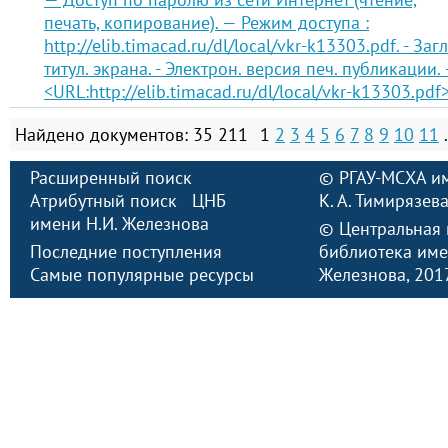
печать, копирование). — Режим доступа :
http://elib.timacad.ru/dl/local/vkr-k13303.pdf. - Загл
титул. экрана. - Электрон. версия печ. публикации.
<URL:http://elib.timacad.ru/dl/local/vkr-k13303.pdf>
Найдено документов: 35 211
1
2
3
4
5
6
7
8
9
10
11
Расширенный поиск
©
РГАУ-МСХА и
Атрибутный поиск
ЦНБ
К. А. Тимирязев
имени Н.И. Железнова
©
Центральная 
Последние поступления
библиотека име
Самые популярные ресурсы
Железнова
, 20