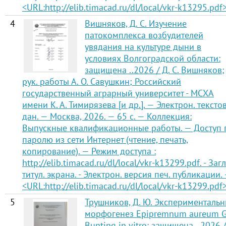
<URL:http://elib.timacad.ru/dl/local/vkr-k13295.pdf>
4
Вишняков, Д. С. Изучение
патокомплекса возбудителей
увядания на культуре дыни в
условиях Волгоградской области:
защищена ..2026 / Д. С. Вишняков;
рук. работы А. О. Савушкин; Российский
государственный аграрный университет - МСХА
имени К. А. Тимирязева [и др.]. — Электрон. тексто
дан. — Москва, 2026. — 65 с. — Коллекция:
Выпускные квалификационные работы. — Доступ 
паролю из сети Интернет (чтение, печать,
копирование). — Режим доступа :
http://elib.timacad.ru/dl/local/vkr-k13299.pdf. - Загл
титул. экрана. - Электрон. версия печ. публикации.
<URL:http://elib.timacad.ru/dl/local/vkr-k13299.pdf>
5
Трушников, Д. Ю. Эксперименталь
морфогенез Epipremnum aureum G.
Bunting in vitro: защищена ..2026 /