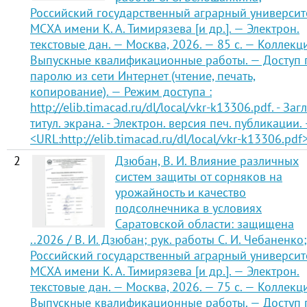
Российский государственный аграрный университе
МСХА имени К. А. Тимирязева [и др.]. — Электрон.
текстовые дан. — Москва, 2026. — 85 с. — Коллекц
Выпускные квалификационные работы. — Доступ 
паролю из сети Интернет (чтение, печать,
копирование). — Режим доступа :
http://elib.timacad.ru/dl/local/vkr-k13306.pdf. - Загл
титул. экрана. - Электрон. версия печ. публикации.
<URL:http://elib.timacad.ru/dl/local/vkr-k13306.pdf>
2
Дзюбан, В. И. Влияние различных
систем защиты от сорняков на
урожайность и качество
подсолнечника в условиях
Саратовской области: защищена
..2026 / В. И. Дзюбан; рук. работы С. И. Чебаненко;
Российский государственный аграрный университе
МСХА имени К. А. Тимирязева [и др.]. — Электрон.
текстовые дан. — Москва, 2026. — 75 с. — Коллекц
Выпускные квалификационные работы. — Доступ 