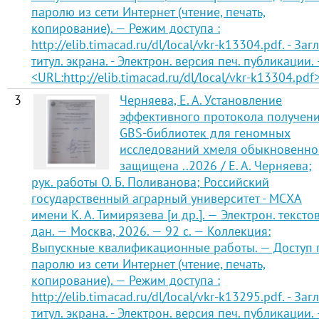
паролю из сети Интернет (чтение, печать,
копирование). — Режим доступа :
http://elib.timacad.ru/dl/local/vkr-k13304.pdf. - Загл
титул. экрана. - Электрон. версия печ. публикации.
<URL:http://elib.timacad.ru/dl/local/vkr-k13304.pdf>
3
Черняева, Е. А. Установление
эффективного протокола получен
GBS-библиотек для геномных
исследований хмеля обыкновенно
защищена ..2026 / Е. А. Черняева;
рук. работы О. Б. Поливанова; Российский
государственный аграрный университет - МСХА
имени К. А. Тимирязева [и др.]. — Электрон. тексто
дан. — Москва, 2026. — 92 с. — Коллекция:
Выпускные квалификационные работы. — Доступ 
паролю из сети Интернет (чтение, печать,
копирование). — Режим доступа :
http://elib.timacad.ru/dl/local/vkr-k13295.pdf. - Загл
титул. экрана. - Электрон. версия печ. публикации.