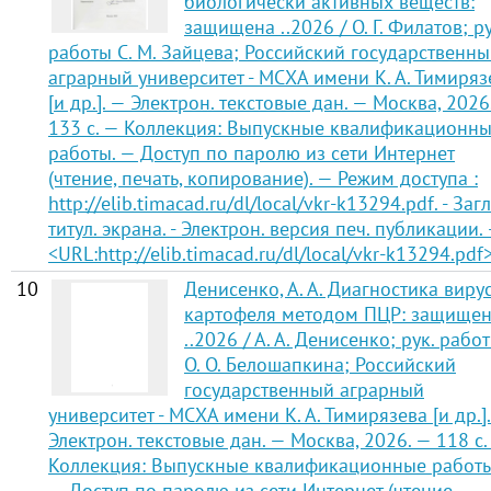
биологически активных веществ:
защищена ..2026 / О. Г. Филатов; ру
работы С. М. Зайцева; Российский государственн
аграрный университет - МСХА имени К. А. Тимиряз
[и др.]. — Электрон. текстовые дан. — Москва, 2026
133 с. — Коллекция: Выпускные квалификационн
работы. — Доступ по паролю из сети Интернет
(чтение, печать, копирование). — Режим доступа :
http://elib.timacad.ru/dl/local/vkr-k13294.pdf. - Загл
титул. экрана. - Электрон. версия печ. публикации.
<URL:http://elib.timacad.ru/dl/local/vkr-k13294.pdf>
10
Денисенко, А. А. Диагностика виру
картофеля методом ПЦР: защище
..2026 / А. А. Денисенко; рук. рабо
О. О. Белошапкина; Российский
государственный аграрный
университет - МСХА имени К. А. Тимирязева [и др.]
Электрон. текстовые дан. — Москва, 2026. — 118 с.
Коллекция: Выпускные квалификационные работы
— Доступ по паролю из сети Интернет (чтение,