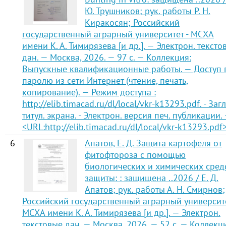
Ю. Трушников; рук. работы Р. Н.
Киракосян; Российский
государственный аграрный университет - МСХА
имени К. А. Тимирязева [и др.]. — Электрон. тексто
дан. — Москва, 2026. — 97 с. — Коллекция:
Выпускные квалификационные работы. — Доступ 
паролю из сети Интернет (чтение, печать,
копирование). — Режим доступа :
http://elib.timacad.ru/dl/local/vkr-k13293.pdf. - Загл
титул. экрана. - Электрон. версия печ. публикации.
<URL:http://elib.timacad.ru/dl/local/vkr-k13293.pdf>
6
Апатов, Е. Д. Защита картофеля от
фитофтороза с помощью
биологических и химических сред
защиты: : защищена ..2026 / Е. Д.
Апатов; рук. работы А. Н. Смирнов;
Российский государственный аграрный университе
МСХА имени К. А. Тимирязева [и др.]. — Электрон.
текстовые дан. — Москва, 2026. — 52 с. — Коллекц