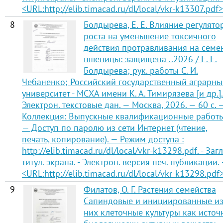
<URL:http://elib.timacad.ru/dl/local/vkr-k13307.pdf>
8
Болдырева, Е. Е. Влияние регулято
роста на уменьшение токсичного
действия протравливания на семе
пшеницы: защищена ..2026 / Е. Е.
Болдырева; рук. работы С. И.
Чебаненко; Российский государственный аграрн
университет - МСХА имени К. А. Тимирязева [и др.]
Электрон. текстовые дан. — Москва, 2026. — 60 с. 
Коллекция: Выпускные квалификационные работы
— Доступ по паролю из сети Интернет (чтение,
печать, копирование). — Режим доступа :
http://elib.timacad.ru/dl/local/vkr-k13298.pdf. - Загл
титул. экрана. - Электрон. версия печ. публикации.
<URL:http://elib.timacad.ru/dl/local/vkr-k13298.pdf>
9
Филатов, О. Г. Растения семейства
Сапиндовые и инициированные и
них клеточные культуры как источ