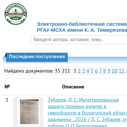
Электронно-библиотечная система
РГАУ-МСХА имени К. А. Тимирязев
Последние поступления
Найдено документов: 35 211
1
2
3
4
5
6
7
8
9
10
11
№
Описание
1
Зубарев, Д. С. Интегрированная
защита полевых культур в
севообороте в Вологодской област
защищена ..2026 / Д. С. Зубарев; р
работы О. О. Белошапкина;