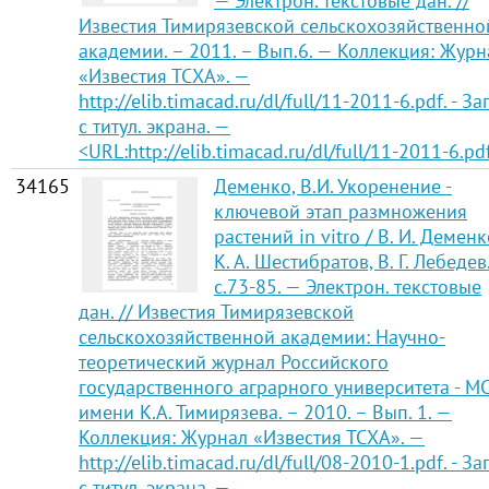
— Электрон. текстовые дан. //
Известия Тимирязевской сельскохозяйственно
академии. – 2011. – Вып.6. — Коллекция: Журн
«Известия ТСХА». —
http://elib.timacad.ru/dl/full/11-2011-6.pdf. - Заг
с титул. экрана. —
<URL:http://elib.timacad.ru/dl/full/11-2011-6.pd
34165
Деменко, В.И. Укоренение -
ключевой этап размножения
растений in vitro / В. И. Деменк
К. А. Шестибратов, В. Г. Лебедев
с.73-85. — Электрон. текстовые
дан. // Известия Тимирязевской
сельскохозяйственной академии: Научно-
теоретический журнал Российского
государственного аграрного университета - М
имени К.А. Тимирязева. – 2010. – Вып. 1. —
Коллекция: Журнал «Известия ТСХА». —
http://elib.timacad.ru/dl/full/08-2010-1.pdf. - Заг
с титул. экрана. —