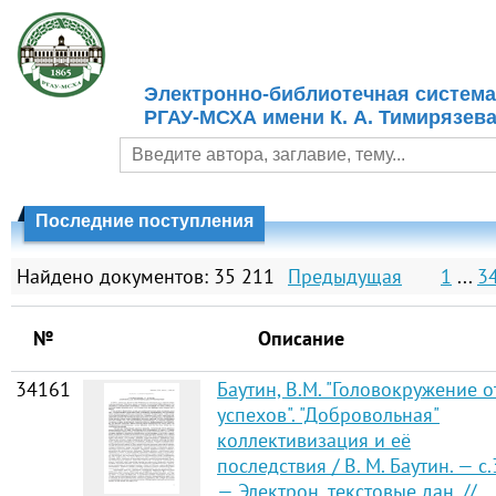
Электронно-библиотечная система
РГАУ-МСХА имени К. А. Тимирязев
Последние поступления
Найдено документов: 35 211
Предыдущая
1
...
3
№
Описание
34161
Баутин, В.М. "Головокружение о
успехов". "Добровольная"
коллективизация и её
последствия / В. М. Баутин. — с.
— Электрон. текстовые дан. //