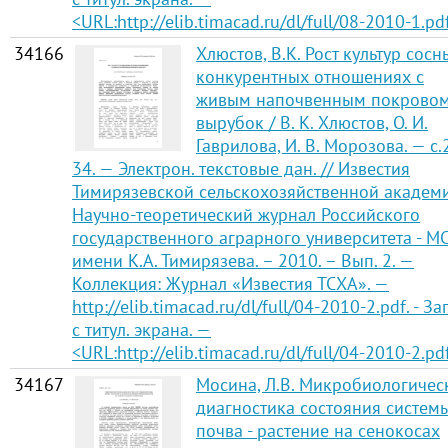
<URL:http://elib.timacad.ru/dl/full/08-2010-1.pd
34166
Хлюстов, В.К. Рост культур сосн
конкурентных отношениях с
живым напочвенным покрово
вырубок / В. К. Хлюстов, О. И.
Гаврилова, И. В. Морозова. — с.
34. — Электрон. текстовые дан. // Известия
Тимирязевской сельскохозяйственной академ
Научно-теоретический журнал Российского
государственного аграрного университета - М
имени К.А. Тимирязева. – 2010. – Вып. 2. —
Коллекция: Журнал «Известия ТСХА». —
http://elib.timacad.ru/dl/full/04-2010-2.pdf. - Заг
с титул. экрана. —
<URL:http://elib.timacad.ru/dl/full/04-2010-2.pd
34167
Мосина, Л.В. Микробиологичес
диагностика состояния систем
почва - растение на сенокосах