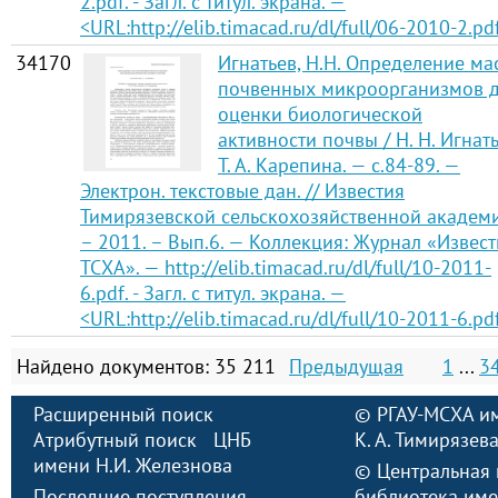
2.pdf. - Загл. с титул. экрана. —
<URL:http://elib.timacad.ru/dl/full/06-2010-2.pd
34170
Игнатьев, Н.Н. Определение ма
почвенных микроорганизмов 
оценки биологической
активности почвы / Н. Н. Игнать
Т. А. Карепина. — с.84-89. —
Электрон. текстовые дан. // Известия
Тимирязевской сельскохозяйственной академ
– 2011. – Вып.6. — Коллекция: Журнал «Извест
ТСХА». — http://elib.timacad.ru/dl/full/10-2011-
6.pdf. - Загл. с титул. экрана. —
<URL:http://elib.timacad.ru/dl/full/10-2011-6.pd
Найдено документов: 35 211
Предыдущая
1
...
3
Расширенный поиск
©
РГАУ-МСХА и
Атрибутный поиск
ЦНБ
К. А. Тимирязев
имени Н.И. Железнова
©
Центральная 
Последние поступления
библиотека име