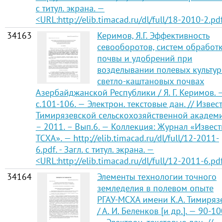
с титул. экрана. —
<URL:http://elib.timacad.ru/dl/full/18-2010-2.pd
34163
Керимов, Я.Г. Эффективность
севооборотов, систем обработ
почвы и удобрений при
возделывании полевых культур
светло-каштановых почвах
Азербайджанской Республики / Я. Г. Керимов. 
с.101-106. — Электрон. текстовые дан. // Извес
Тимирязевской сельскохозяйственной академ
– 2011. – Вып.6. — Коллекция: Журнал «Извест
ТСХА». — http://elib.timacad.ru/dl/full/12-2011-
6.pdf. - Загл. с титул. экрана. —
<URL:http://elib.timacad.ru/dl/full/12-2011-6.pd
34164
Элементы технологии точного
земледелия в полевом опыте
РГАУ-МСХА имени К.А. Тимиряз
/ А. И. Беленков [и др.]. — 90-10