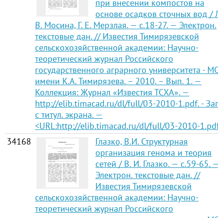
при внесении компостов на
основе осадков сточных вод / 
В. Мосина, Г. Е. Мерзлая. — с.18-27. — Электрон.
текстовые дан. // Известия Тимирязевской
сельскохозяйственной академии: Научно-
теоретический журнал Российского
государственного аграрного университета - М
имени К.А. Тимирязева. – 2010. – Вып. 1. —
Коллекция: Журнал «Известия ТСХА». —
http://elib.timacad.ru/dl/full/03-2010-1.pdf. - Заг
с титул. экрана. —
<URL:http://elib.timacad.ru/dl/full/03-2010-1.pd
34168
Глазко, В.И. Структурная
организация генома и теория
сетей / В. И. Глазко. — с.59-65. 
Электрон. текстовые дан. //
Известия Тимирязевской
сельскохозяйственной академии: Научно-
теоретический журнал Российского