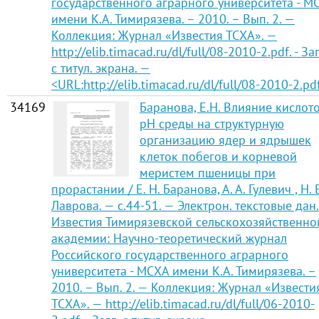
государственного аграрного университета - М
имени К.А. Тимирязева. – 2010. – Вып. 2. —
Коллекция: Журнал «Известия ТСХА». —
http://elib.timacad.ru/dl/full/08-2010-2.pdf. - Заг
с титул. экрана. —
<URL:http://elib.timacad.ru/dl/full/08-2010-2.pd
34169
Баранова, Е.Н. Влияние кислот
рН среды на структурную
организацию ядер и ядрышек
клеток побегов и корневой
меристем пшеницы при
прорастании / Е. Н. Баранова, А. А. Гулевич , Н. 
Лаврова. — с.44-51. — Электрон. текстовые дан. 
Известия Тимирязевской сельскохозяйственно
академии: Научно-теоретический журнал
Российского государственного аграрного
университета - МСХА имени К.А. Тимирязева. –
2010. – Вып. 2. — Коллекция: Журнал «Извести
ТСХА». — http://elib.timacad.ru/dl/full/06-2010-