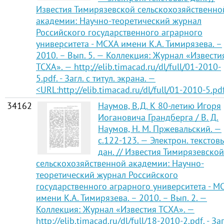
Известия Тимирязевской сельскохозяйственно
академии: Научно-теоретический журнал
Российского государственного аграрного
университета - МСХА имени К.А. Тимирязева. –
2010. – Вып. 5. — Коллекция: Журнал «Извести
ТСХА». — http://elib.timacad.ru/dl/full/01-2010-
5.pdf. - Загл. с титул. экрана. —
<URL:http://elib.timacad.ru/dl/full/01-2010-5.pd
34162
Наумов, В.Д. К 80-летию Игоря
Иогановича Грандберга / В. Д.
Наумов, Н. М. Пржевальский. —
с.122-123. — Электрон. текстов
дан. // Известия Тимирязевской
сельскохозяйственной академии: Научно-
теоретический журнал Российского
государственного аграрного университета - М
имени К.А. Тимирязева. – 2010. – Вып. 2. —
Коллекция: Журнал «Известия ТСХА». —
http://elib.timacad.ru/dl/full/18-2010-2.pdf. - Заг