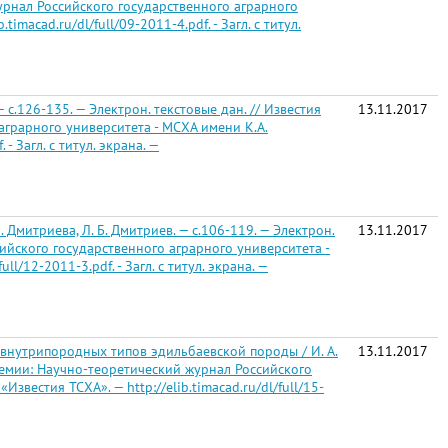
урнал Российского государственного аграрного
imacad.ru/dl/full/09-2011-4.pdf. - Загл. с титул.
— с.126-135. — Электрон. текстовые дан. // Известия
13.11.2017
грарного университета - МСХА имени К.А.
- Загл. с титул. экрана. —
Дмитриева, Л. Б. Дмитриев. — с.106-119. — Электрон.
13.11.2017
ийского государственного аграрного университета -
ll/12-2011-3.pdf. - Загл. с титул. экрана. —
 внутрипородных типов эдильбаевской породы / И. А.
13.11.2017
адемии: Научно-теоретический журнал Российского
звестия ТСХА». — http://elib.timacad.ru/dl/full/15-