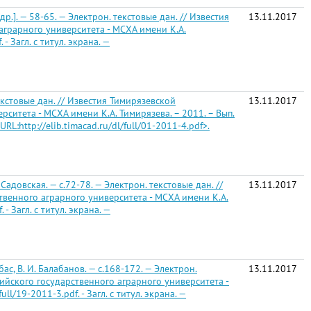
.]. — 58-65. — Электрон. текстовые дан. // Известия
13.11.2017
грарного университета - МСХА имени К.А.
- Загл. с титул. экрана. —
екстовые дан. // Известия Тимирязевской
13.11.2017
итета - МСХА имени К.А. Тимирязева. – 2011. – Вып.
URL:http://elib.timacad.ru/dl/full/01-2011-4.pdf>.
Садовская. — с.72-78. — Электрон. текстовые дан. //
13.11.2017
венного аграрного университета - МСХА имени К.А.
- Загл. с титул. экрана. —
, В. И. Балабанов. — с.168-172. — Электрон.
13.11.2017
ийского государственного аграрного университета -
ll/19-2011-3.pdf. - Загл. с титул. экрана. —