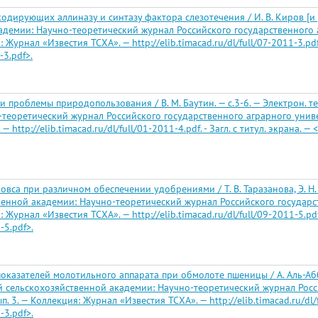
дирующих аллиназу и синтазу фактора слезотечения / И. В. Киров [и др
демии: Научно-теоретический журнал Российского государственного а
 Журнал «Известия ТСХА». — http://elib.timacad.ru/dl/full/07-2011-3.pdf. 
-3.pdf>.
 и проблемы природопользования / В. М. Баутин. — с.3-6. — Электрон. т
теоретический журнал Российского государственного аграрного универс
http://elib.timacad.ru/dl/full/01-2011-4.pdf. - Загл. с титул. экрана. — <
 овса при различном обеспечении удобрениями / Т. В. Таразанова, Э. Н. 
енной академии: Научно-теоретический журнал Российского государст
 Журнал «Известия ТСХА». — http://elib.timacad.ru/dl/full/09-2011-5.pdf. 
-5.pdf>.
оказателей молотильного аппарата при обмолоте пшеницы / А. Аль-Аббас
ой сельскохозяйственной академии: Научно-теоретический журнал Росс
 3. — Коллекция: Журнал «Известия ТСХА». — http://elib.timacad.ru/dl/fu
-3.pdf>.