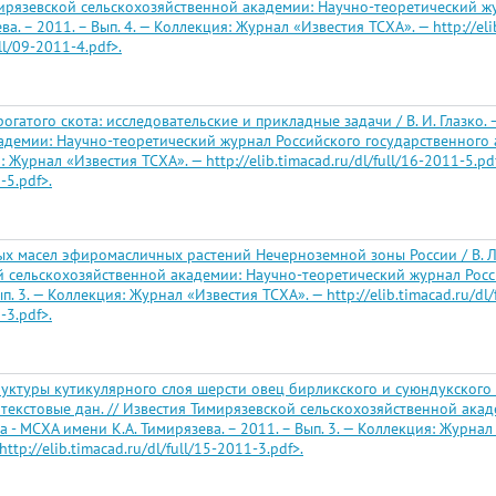
имирязевской сельскохозяйственной академии: Научно-теоретический ж
. – 2011. – Вып. 4. — Коллекция: Журнал «Известия ТСХА». — http://elib.t
ull/09-2011-4.pdf>.
рогатого скота: исследовательские и прикладные задачи / В. И. Глазко. 
демии: Научно-теоретический журнал Российского государственного а
 Журнал «Известия ТСХА». — http://elib.timacad.ru/dl/full/16-2011-5.pdf. 
-5.pdf>.
х масел эфиромасличных растений Нечерноземной зоны России / В. Л. 
ой сельскохозяйственной академии: Научно-теоретический журнал Росс
 3. — Коллекция: Журнал «Известия ТСХА». — http://elib.timacad.ru/dl/fu
-3.pdf>.
уктуры кутикулярного слоя шерсти овец бирликского и суюндукского
н. текстовые дан. // Известия Тимирязевской сельскохозяйственной ак
- МСХА имени К.А. Тимирязева. – 2011. – Вып. 3. — Коллекция: Журнал «И
:http://elib.timacad.ru/dl/full/15-2011-3.pdf>.