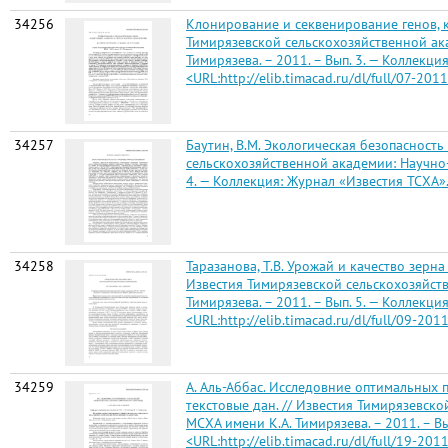
34256
Клонирование и секвенирование генов, ко
Тимирязевской сельскохозяйственной ака
Тимирязева. – 2011. – Вып. 3. — Коллекция:
<URL:http://elib.timacad.ru/dl/full/07-2011
34257
Баутин, В.М. Экологическая безопасность
сельскохозяйственной академии: Научно-
4. — Коллекция: Журнал «Известия ТСХА». — 
34258
Таразанова, Т.В. Урожай и качество зерна
Известия Тимирязевской сельскохозяйств
Тимирязева. – 2011. – Вып. 5. — Коллекция:
<URL:http://elib.timacad.ru/dl/full/09-2011
34259
А. Аль-Аббас. Исследовние оптимальных п
текстовые дан. // Известия Тимирязевск
МСХА имени К.А. Тимирязева. – 2011. – Вып.
<URL:http://elib.timacad.ru/dl/full/19-2011