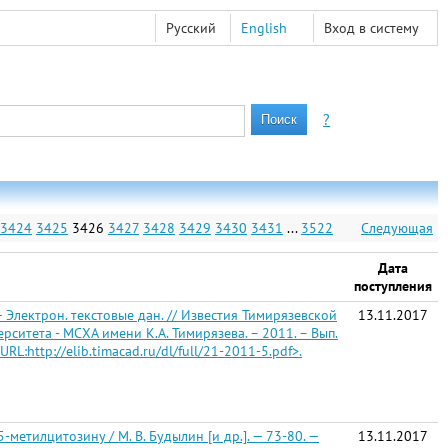
Русский
English
Вход в систему
?
3424
3425
3426
3427
3428
3429
3430
3431
...
3522
Следующая
Дата
поступления
— Электрон. текстовые дан. // Известия Тимирязевской
13.11.2017
итета - МСХА имени К.А. Тимирязева. – 2011. – Вып.
URL:http://elib.timacad.ru/dl/full/21-2011-5.pdf>.
метилцитозину / М. В. Будылин [и др.]. — 73-80. —
13.11.2017