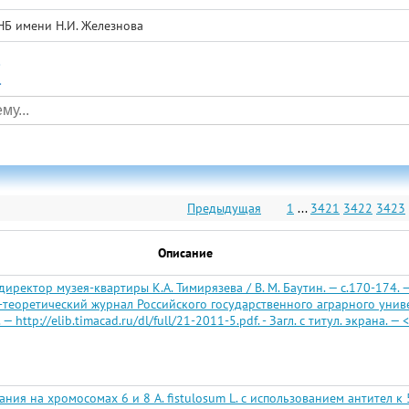
НБ имени Н.И. Железнова
а
Предыдущая
1
...
3421
3422
3423
Описание
директор музея-квартиры К.А. Тимирязева / В. М. Баутин. — с.170-174. 
теоретический журнал Российского государственного аграрного универс
http://elib.timacad.ru/dl/full/21-2011-5.pdf. - Загл. с титул. экрана. — <
ия на хромосомах 6 и 8 А. fistulosum L. с использованием антител к 5-