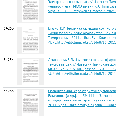
Электрон. текстовые дан. // Известия Т
университета - МСХА имени К.А. Тимирязева
экрана. — <URL:http://elib.timacad.ru/dl/f
34253
Глазко, В.И. Геномная селекция крупного 
Тимирязевской сельскохозяйственной ака
Тимирязева. – 2011. – Вып. 5. — Коллекция:
<URL:http://elib.timacad.ru/dl/full/16-2011
34254
Дмитриева, В.Л. Изучение состава эфирны
текстовые дан. // Известия Тимирязевск
МСХА имени К.А. Тимирязева. – 2011. – Вып.
<URL:http://elib.timacad.ru/dl/full/12-2011
34255
Сравнительная характеристика ультрастр
Ельсукова [и др.]. — 139-144. — Электро
государственного аграрного университета 
2011-3.pdf. - Загл. с титул. экрана. — <URL