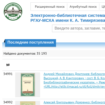
Расширенный поиск
Атрибутный поиск
Ц
Электронно-библиотечная система
РГАУ-МСХА имени К. А. Тимирязев
Последние поступления
Найдено документов: 35 193
№
34991
Андрей Михайлович Дмитриев: библиограф
Высоцкий, А. В. Канторович ; сост. В. Б. 
Биобиблиографические указатели. — Режим до
<URL:http://elib.timacad.ru/dl/full/dmitriev
34992
Алексей Григорьевич Дояренко: библиогр