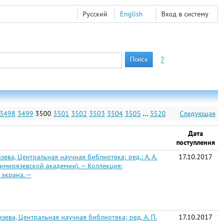
Русский
English
Вход в систему
?
3498
3499
3500
3501
3502
3503
3504
3505
...
3520
Следующая
Дата
поступления
ва, Центральная научная библиотека; ред.: А. А.
17.10.2017
е Тимирязевской академии). — Коллекция:
. экрана. —
ева, Центральная научная библиотека; ред. А. П.
17.10.2017