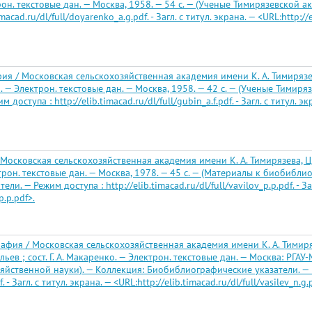
лектрон. текстовые дан. — Москва, 1958. — 54 с. — (Ученые Тимирязевско
macad.ru/dl/full/doyarenko_a.g.pdf. - Загл. с титул. экрана. — <URL:http://
я / Московская сельскохозяйственная академия имени К. А. Тимирязева
вская. — Электрон. текстовые дан. — Москва, 1958. — 42 с. — (Ученые Тими
тупа : http://elib.timacad.ru/dl/full/gubin_a.f.pdf. - Загл. с титул. экра
осковская сельскохозяйственная академия имени К. А. Тимирязева, Цен
ектрон. текстовые дан. — Москва, 1978. — 45 с. — (Материалы к биобиб
 — Режим доступа : http://elib.timacad.ru/dl/full/vavilov_p.p.pdf. - Заг
p.p.pdf>.
афия / Московская сельскохозяйственная академия имени К. А. Тимиря
ельев ; сост. Г. А. Макаренко. — Электрон. текстовые дан. — Москва: РГАУ
йственной науки). — Коллекция: Биобиблиографические указатели. — 
f. - Загл. с титул. экрана. — <URL:http://elib.timacad.ru/dl/full/vasilev_n.g.