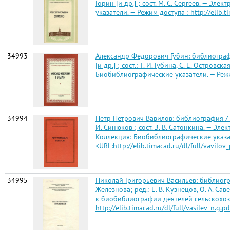
Горин [и др.] ; сост. М. С. Сергеев. — Э
указатели. — Режим доступа : http://elib.ti
34993
Александр Федорович Губин: библиографи
[и др.] ; сост.: Т. И. Губина, С. Е. Остро
Биобиблиографические указатели. — Режим дос
34994
Петр Петрович Вавилов: библиография / М
И. Синюков ; сост. З. В. Сатонкина. — Эл
Коллекция: Биобиблиографические указатели.
<URL:http://elib.timacad.ru/dl/full/vavilov_
34995
Николай Григорьевич Васильев: библиогр
Железнова; ред.: Е. В. Кузнецов, О. А. Сав
к биобиблиографии деятелей сельскохозя
http://elib.timacad.ru/dl/full/vasilev_n.g.pd