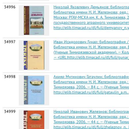
34996
Николай Яковлевич Демьянов: библиограф
библиотека имени Н. И. Железнова; ред.: В.
Москва: РГАУ-МСХА им. К. А. Тимирязева,
государственного аграрного университета
http://elib.timacad.ru/dl/full/demyanov_n.y
34997
Иван Исидорович Гунар: библиография / 
библиотека имени Н. И. Железнова; ред. В. 
(Ученые Тимирязевской академии). — Коллек
— <URL:http://elib.timacad.ru/dl/full/gunar_i
34998
Ахияр Мугинович Гатаулин: библиография
библиотека имени Н. И. Железнова; ред.: В.
Тимирязева, 2006. — 84 с. — (Ученые Тим
http://elib.timacad.ru/dl/full/gataulin_a.m..
34999
Николай Иванович Железнов: библиографи
библиотека имени Н. И. Железнова; ред.: В.
Тимирязева, 2006. — 44 с. — (Ученые Тим
http://elib.timacad.ru/dl/full/zheleznov_n._i