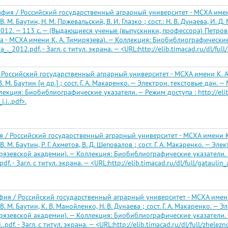
ия / Российский государственный аграрный университет - МСХА имени
 М. Баутин, Н. М. Пржевальский, В. И. Глазко ; сост.: Н. В. Дунаева, И. Д
 2012. — 113 с. — (Выдающиеся ученые (выпускники, профессора) Петро
 - МСХА имени К. А. Тимирязева). — Коллекция: Биобиблиографические
a_._2012.pdf. - Загл. с титул. экрана. — <URL:http://elib.timacad.ru/dl/fu
Российский государственный аграрный университет - МСХА имени К. А
М. Баутин [и др.] ; сост. Г. А. Макаренко. — Электрон. текстовые дан. —
ция: Биобиблиографические указатели. — Режим доступа : http://elib.tima
.i..pdf>.
 / Российский государственный аграрный университет - МСХА имени К.
 М. Баутин, Р. Г. Ахметов, В. Д. Шеповалов ; сост. Г. А. Макаренко. — Эл
ирязевской академии). — Коллекция: Биобиблиографические указатели. 
pdf. - Загл. с титул. экрана. — <URL:http://elib.timacad.ru/dl/full/gataulin_
я / Российский государственный аграрный университет - МСХА имени 
 М. Баутин, К. В. Манойленко, Н. В. Дунаева ; сост. Г. А. Макаренко. — 
ирязевской академии). — Коллекция: Биобиблиографические указатели. 
..pdf. - Загл. с титул. экрана. — <URL:http://elib.timacad.ru/dl/full/zhelezno