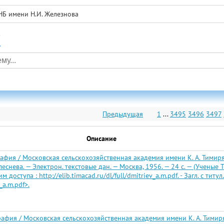
НБ имени Н.И. Железнова
а
Предыдущая
1
...
3495
3496
3497
Описание
ия / Московская сельскохозяйственная академия имени К. А. Тимирязе
Колеснева. — Электрон. текстовые дан. — Москва, 1956. — 24 с. — (Учены
ступа : http://elib.timacad.ru/dl/full/dmitriev_a.m.pdf. - Загл. с титул
_a.m.pdf>.
афия / Московская сельскохозяйственная академия имени К. А. Тимиряз