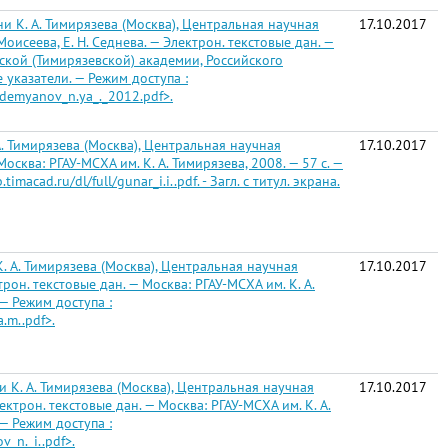
 К. А. Тимирязева (Москва), Центральная научная
17.10.2017
. Моисеева, Е. Н. Седнева. — Электрон. текстовые дан. —
вской (Тимирязевской) академии, Российского
 указатели. — Режим доступа :
ll/demyanov_n.ya_._2012.pdf>.
. Тимирязева (Москва), Центральная научная
17.10.2017
 Москва: РГАУ-МСХА им. К. А. Тимирязева, 2008. — 57 с. —
cad.ru/dl/full/gunar_i.i..pdf. - Загл. с титул. экрана.
 А. Тимирязева (Москва), Центральная научная
17.10.2017
ектрон. текстовые дан. — Москва: РГАУ-МСХА им. К. А.
— Режим доступа :
a.m..pdf>.
К. А. Тимирязева (Москва), Центральная научная
17.10.2017
Электрон. текстовые дан. — Москва: РГАУ-МСХА им. К. А.
— Режим доступа :
v_n._i..pdf>.